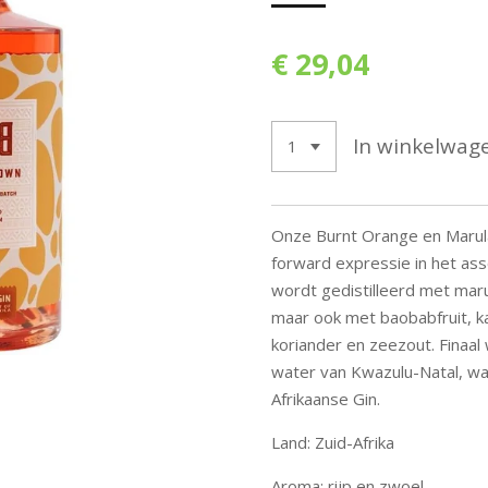
€ 29,04
In winkelwag
Onze Burnt Orange en Marula
forward expressie in het as
wordt gedistilleerd met maru
maar ook met baobabfruit, ka
koriander en zeezout. Finaa
water van Kwazulu-Natal, wat
Afrikaanse Gin.
Land:
Zuid-Afrika
Aroma: r
ijp en zwoel