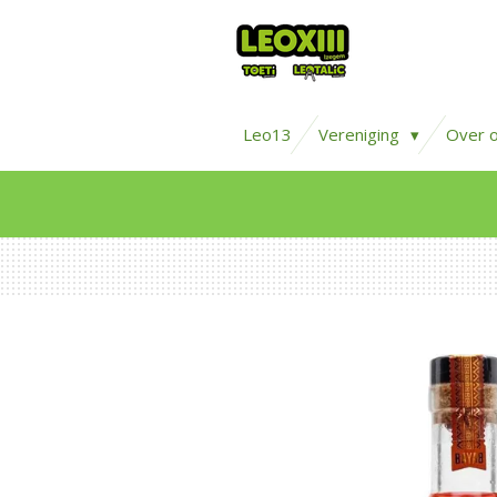
Ga
direct
naar
de
Leo13
Vereniging
Over 
hoofdinhoud