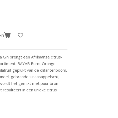
en
 Gin brengt een Afrikaanse citrus-
sortiment. BAYAB Burnt Orange
lafruit geplukt van de olifantenboom,
neel, gebrande sinaasappelschil,
l wordt het gemixt met puur bron
 resulteert in een unieke citrus