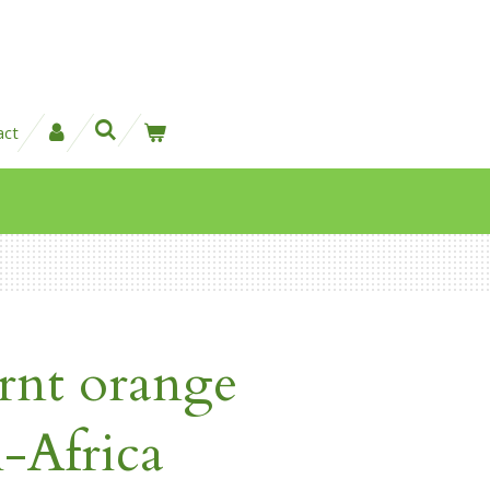
act
rnt orange
-Africa