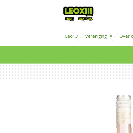
Ga
direct
naar
de
Leo13
Vereniging
Over 
hoofdinhoud