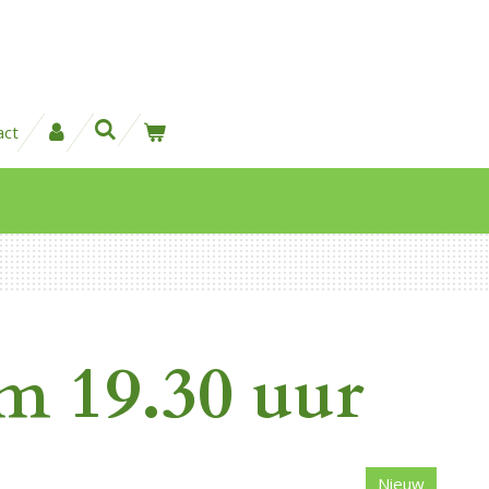
act
om 19.30 uur
Nieuw