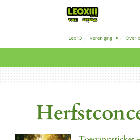
Ga
direct
naar
de
Leo13
Vereniging
Over 
hoofdinhoud
Herfstconce
Toegangsticket -